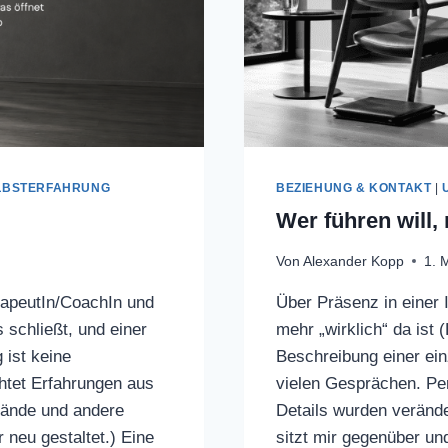
LBSTERFAHRUNG
BEZIEHUNG & KONTAKT
|
Wer führen will,
Von
Alexander Kopp
1. 
rapeutIn/CoachIn und
Über Präsenz in einer 
schließt, und einer
mehr „wirklich“ da ist 
 ist keine
Beschreibung einer ein
htet Erfahrungen aus
vielen Gesprächen. Pe
tände und andere
Details wurden verände
neu gestaltet.) Eine
sitzt mir gegenüber u