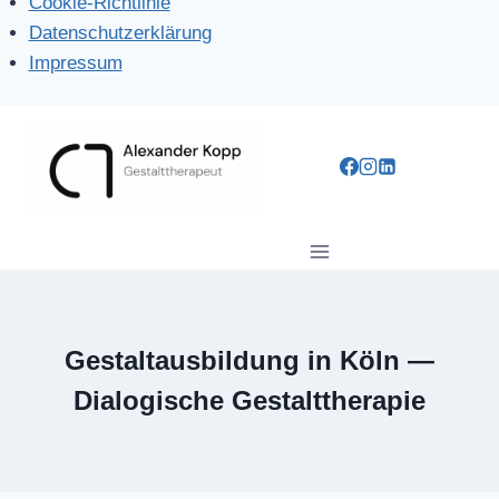
Cookie-Richtlinie
Datenschutzerklärung
Impressum
Zum
Inhalt
springen
Gestaltausbildung in Köln —
Dialogische Gestalttherapie