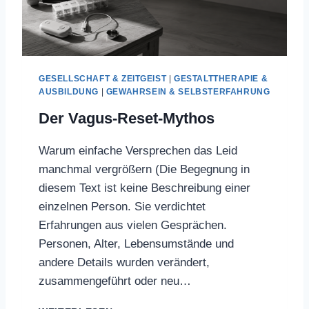
D
E
U
N
D
GESELLSCHAFT & ZEITGEIST
|
GESTALTTHERAPIE &
S
AUSBILDUNG
|
GEWAHRSEIN & SELBSTERFAHRUNG
P
I
Der Vagus-Reset-Mythos
E
G
Warum einfache Versprechen das Leid
E
manchmal vergrößern (Die Begegnung in
L
E
diesem Text ist keine Beschreibung einer
einzelnen Person. Sie verdichtet
Erfahrungen aus vielen Gesprächen.
Personen, Alter, Lebensumstände und
andere Details wurden verändert,
zusammengeführt oder neu…
D