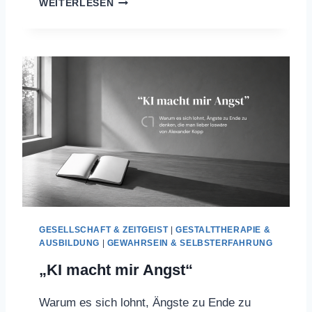
WEITERLESEN
E
R
V
A
G
U
S
-
R
E
S
E
T
-
M
GESELLSCHAFT & ZEITGEIST
|
GESTALTTHERAPIE &
Y
AUSBILDUNG
|
GEWAHRSEIN & SELBSTERFAHRUNG
T
H
„KI macht mir Angst“
O
S
Warum es sich lohnt, Ängste zu Ende zu