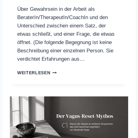
T
Über Gewahrsein in der Arbeit als
E
BeraterIn/TherapeutIn/CoachIn und den
S
M
Unterschied zwischen einem Satz, der
I
etwas schließt, und einer Frage, die etwas
R
öffnet. (Die folgende Begegnung ist keine
G
U
Beschreibung einer einzelnen Person. Sie
T
verdichtet Erfahrungen aus…
S
WEITERLESEN
O
B
A
L
D
I
C
H
R
E