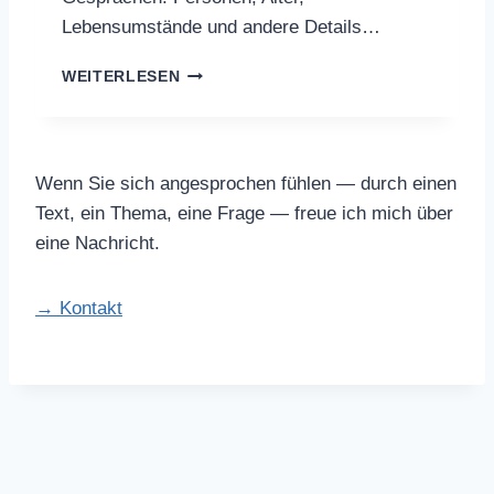
Lebensumstände und andere Details…
M
WEITERLESEN
I
R
D
A
Wenn Sie sich angesprochen fühlen — durch einen
R
F
Text, ein Thema, eine Frage — freue ich mich über
E
eine Nachricht.
S
N
I
→ Kontakt
C
H
T
G
U
T
G
E