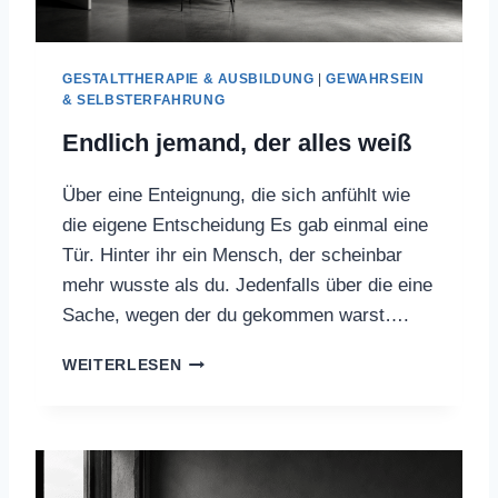
G
S
T
GESTALTTHERAPIE & AUSBILDUNG
|
GEWAHRSEIN
“
& SELBSTERFAHRUNG
Endlich jemand, der alles weiß
Über eine Enteignung, die sich anfühlt wie
die eigene Entscheidung Es gab einmal eine
Tür. Hinter ihr ein Mensch, der scheinbar
mehr wusste als du. Jedenfalls über die eine
Sache, wegen der du gekommen warst….
E
WEITERLESEN
N
D
L
I
C