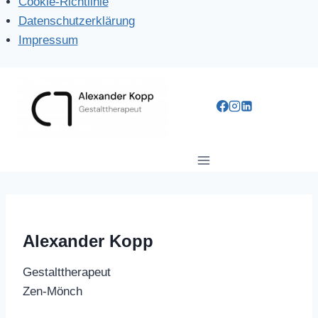
Cookie-Richtlinie
Datenschutzerklärung
Impressum
Zum
Inhalt
springen
Alexander Kopp
Gestalttherapeut
Zen-Mönch