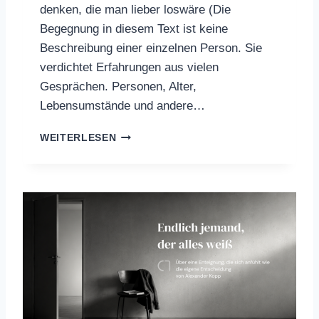
denken, die man lieber loswäre (Die
Begegnung in diesem Text ist keine
Beschreibung einer einzelnen Person. Sie
verdichtet Erfahrungen aus vielen
Gesprächen. Personen, Alter,
Lebensumstände und andere…
„
WEITERLESEN
K
I
M
A
C
H
T
M
I
R
A
N