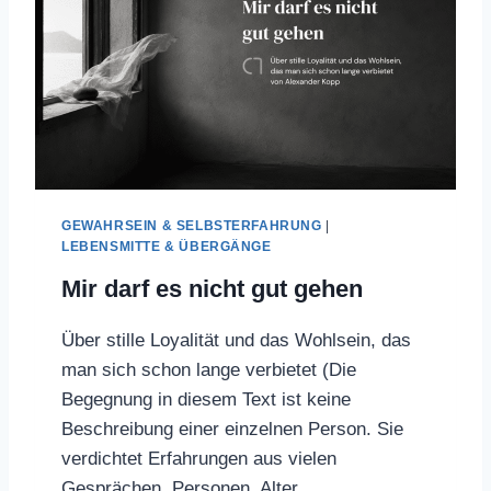
H
J
E
M
A
N
D
,
D
E
GEWAHRSEIN & SELBSTERFAHRUNG
|
R
LEBENSMITTE & ÜBERGÄNGE
A
L
Mir darf es nicht gut gehen
L
E
Über stille Loyalität und das Wohlsein, das
S
man sich schon lange verbietet (Die
W
E
Begegnung in diesem Text ist keine
I
Beschreibung einer einzelnen Person. Sie
SS
verdichtet Erfahrungen aus vielen
Gesprächen. Personen, Alter,