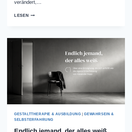
verändert,…
„KI
LESEN
MACHT
MIR
ANGST“
GESTALTTHERAPIE & AUSBILDUNG
|
GEWAHRSEIN &
SELBSTERFAHRUNG
Endlich jemand, der alles weiß