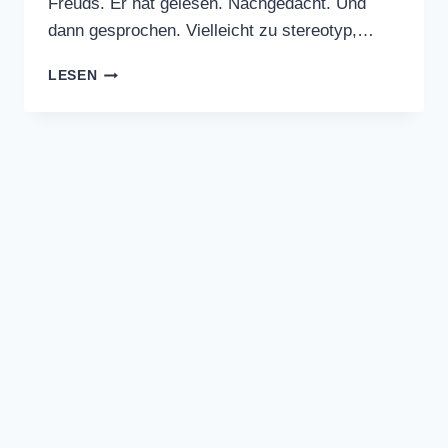
Freuds. Er hat gelesen. Nachgedacht. Und
dann gesprochen. Vielleicht zu stereotyp,…
WAS
LESEN
EIN
PSYCHOANALYTIKER
ÜBER
MICH
SAGEN
WÜRDE