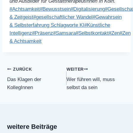
und Ausbilder für GestalttherapeutInnen in Köln.
Schlagworte:
#
Achtsamkeit
#
Bewusstsein
#
Digitalisierung
#
Gesellscha
& Zeitgeist
#
gesellschaftlicher Wandel
#
Gewahrsein
& Selbsterfahrung Schlagworte KI
#
Künstliche
Intelligenz
#
Präsenz
#
Samsara
#
Selbstkontakt
#
Zen
#
Zen
& Achtsamkeit
Beitragsnavigation
ZURÜCK
WEITER
Das Klagen der
Wer führen will, muss
KollegInnen
selbst da sein
weitere Beiträge