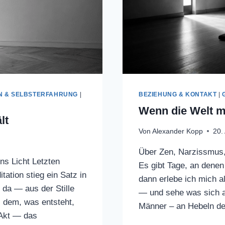
N & SELBSTERFAHRUNG
|
BEZIEHUNG & KONTAKT
|
Wenn die Welt m
lt
Von
Alexander Kopp
20.
Über Zen, Narzissmus,
s Licht Letzten
Es gibt Tage, an denen
ation stieg ein Satz in
dann erlebe ich mich al
h da — aus der Stille
— und sehe was sich a
dem, was entsteht,
Männer – an Hebeln d
 Akt — das