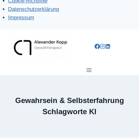
Cookie-Richtlinie
Datenschutzerklärung
Impressum
Zum
Inhalt
springen
Gewahrsein & Selbsterfahrung
Schlagworte KI